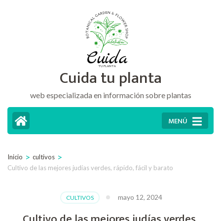
Saltar
al
contenido
(presiona
Cuida tu planta
la
tecla
web especializada en información sobre plantas
Intro)
MENÚ
>
>
Inicio
cultivos
Cultivo de las mejores judías verdes, rápido, fácil y barato
mayo 12, 2024
CULTIVOS
Cultivo de las mejores judías verdes,