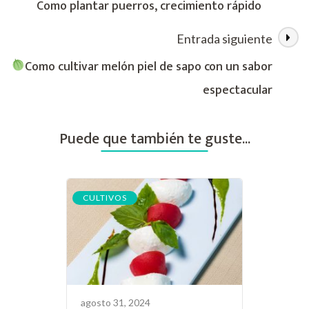
Como plantar puerros, crecimiento rápido
rápido,
de
fácil
Entrada siguiente
y
las
barato
Como cultivar melón piel de sapo con un sabor
entradas
espectacular
Puede que también te guste...
CULTIVOS
agosto 31, 2024