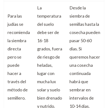
La
Desde la
Para las
temperatura
siembra de
judías se
del suelo
semillas hasta la
recomienda
debe ser de
cosecha pueden
la siembra
16-18
pasar 50-60
directa
grados, fuera
días. Si
pero se
de riesgo de
queremos hacer
puede
heladas,
una cosecha
hacer a
lugar con
continuada
través del
mucha lux
habrá que
método de
solar y suelo
sembrar en
semillero.
bien drenado
intervalos de
y nutrido.
10-14 días.