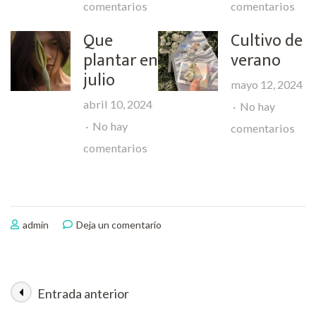
en
en
comentarios
comentarios
Germinar
Co
Que
Cultivo de
nueces
plan
plantar en
verano
en
ojo
julio
mayo 12, 2024
tiempo
de
abril 10, 2024
No hay
récord
gall
No hay
en
comentarios
en
comentarios
Cult
Que
de
plantar
ver
en
en
admin
Deja un comentario
julio
Cultivo
de
las
mejores
Entrada anterior
Navegación
judías
verdes,