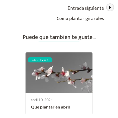
de
los
Entrada siguiente
las
insectos
Como plantar girasoles
más
entradas
comunes
Puede que también te guste...
CULTIVOS
abril 10, 2024
Que plantar en abril