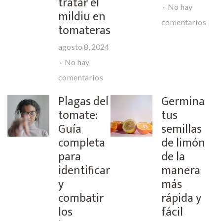
tratar el
No hay
mildiu en
en
comentarios
tomateras
Co
agosto 8, 2024
plan
No hay
cés
en
comentarios
Guía
Plagas del
Germina
completa
tomate:
tus
para
Guía
semillas
completa
prevenir
de limón
para
de la
y
identificar
manera
tratar
y
más
el
combatir
rápida y
mildiu
los
fácil
en