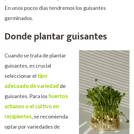
En unos pocos días tendremos los guisantes
germinados.
Donde plantar guisantes
Cuando se trata de plantar
guisantes, es crucial
seleccionar el
tipo
adecuado de variedad
de
guisantes. Para los
huertos
urbanos o el cultivo en
recipientes
, se recomienda
optar por variedades de