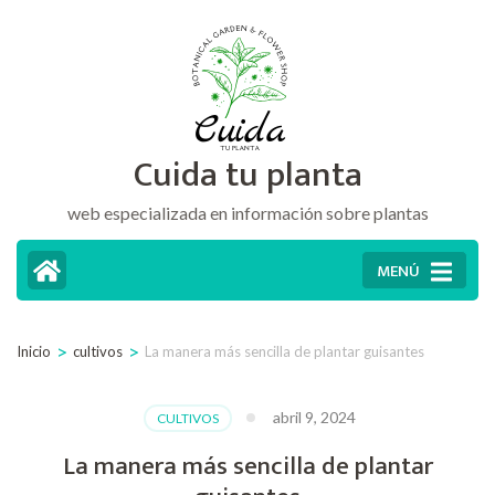
Saltar
al
contenido
(presiona
Cuida tu planta
la
tecla
web especializada en información sobre plantas
Intro)
MENÚ
>
>
Inicio
cultivos
La manera más sencilla de plantar guisantes
abril 9, 2024
CULTIVOS
La manera más sencilla de plantar