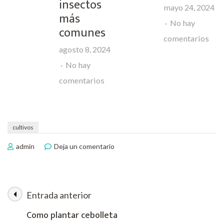
insectos
mayo 24, 2024
tomateras
más
No hay
comunes
en
comentarios
agosto 8, 2024
Ger
No hay
tus
en
comentarios
semi
Plagas
de
del
lim
tomate:
cultivos
de
Guía
en
la
admin
Deja un comentario
La
completa
man
manera
para
más
más
identificar
sencilla
ráp
Entrada anterior
Navegación
de
y
y
plantar
Como plantar cebolleta
combatir
guisantes
fáci