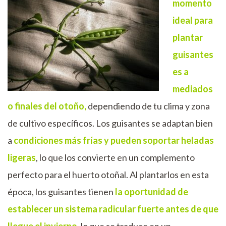
momento
ideal para
plantar
guisantes
es a
mediados
o finales del otoño,
dependiendo de tu clima y zona
de cultivo específicos. Los guisantes se adaptan bien
a
condiciones más frías y pueden soportar heladas
ligeras
, lo que los convierte en un complemento
perfecto para el huerto otoñal. Al plantarlos en esta
época, los guisantes tienen
la oportunidad de
establecer un sistema radicular fuerte antes de que
llegue el invierno,
lo que se traduce en un