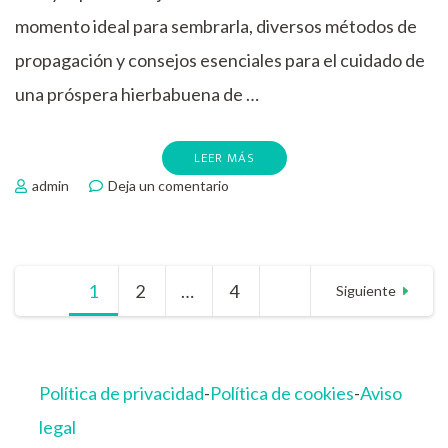
momento ideal para sembrarla, diversos métodos de
propagación y consejos esenciales para el cuidado de
una próspera hierbabuena de …
LEER MÁS
en
admin
Deja un comentario
Aprende
a
cultivar
la
Paginación
1
Página
2
Página
…
4
Página
mejor
Siguiente
planta
de
de
hierbabuena,
método
entradas
Política de privacidad
-
Política de cookies
-
Aviso
infalible.
legal