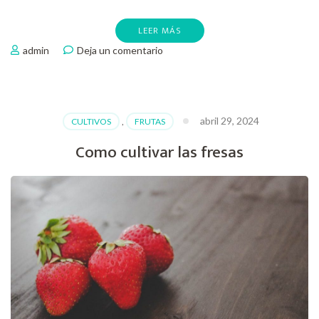
LEER MÁS
en
admin
Deja un comentario
Como
germinar
castañas
abril 29, 2024
CULTIVOS
,
FRUTAS
Como cultivar las fresas