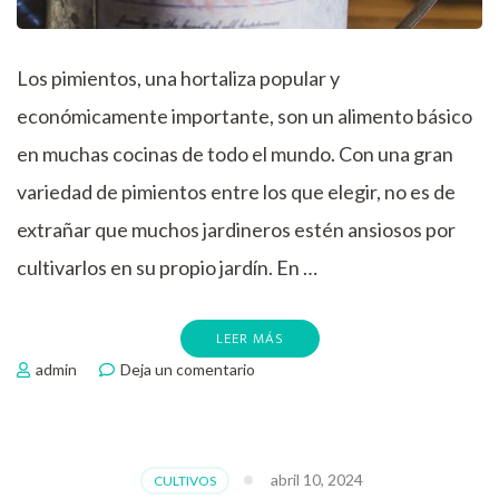
Los pimientos, una hortaliza popular y
económicamente importante, son un alimento básico
en muchas cocinas de todo el mundo. Con una gran
variedad de pimientos entre los que elegir, no es de
extrañar que muchos jardineros estén ansiosos por
cultivarlos en su propio jardín. En …
LEER MÁS
en
admin
Deja un comentario
Plantar
pimientos
en
el
abril 10, 2024
CULTIVOS
huerto,