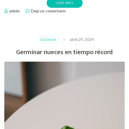
LEER MÁS
en
admin
Deja un comentario
Como
germinar
pimientos
abril 29, 2024
CULTIVOS
Germinar nueces en tiempo récord