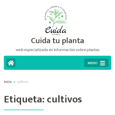
Saltar
al
contenido
(presiona
Cuida tu planta
la
tecla
web especializada en información sobre plantas
Intro)
MENÚ
>
Inicio
cultivos
Etiqueta:
cultivos