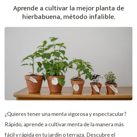
un
Aprende a cultivar la mejor planta de
cultivo
hierbabuena, método infalible.
indispensable
¿Quieres tener una menta vigorosa y espectacular?
Rápido, aprende a cultivar menta de la manera más
fácil y rápida en tu jardín o terraza. Descubre el