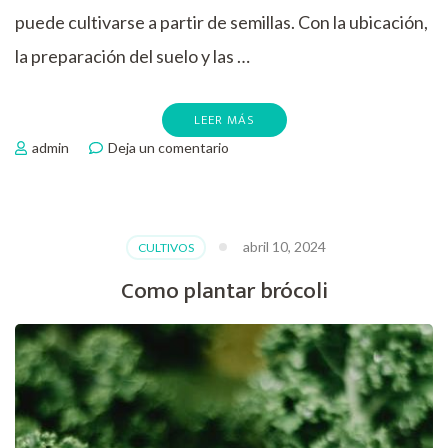
puede cultivarse a partir de semillas. Con la ubicación,
la preparación del suelo y las …
LEER MÁS
en
admin
Deja un comentario
La
guía
definitiva
para
abril 10, 2024
CULTIVOS
plantar
espárragos
Como plantar brócoli
trigueros
con
éxito