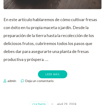
En este artículo hablaremos de cómo cultivar fresas
con éxito en tu propia maceta o jardín. Desde la
preparación de la tierra hasta la recolección de los
deliciosos frutos, cubriremos todos los pasos que
debes dar para asegurarte una planta de fresas
productiva y próspera. …
LEER MÁS
en
admin
Deja un comentario
Como
cultivar
las
fresas
abril 29, 2024
CULTIVOS