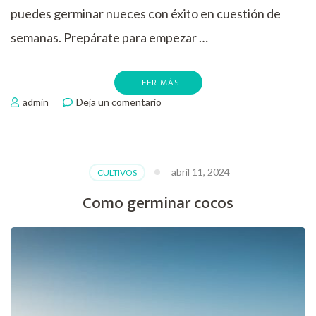
puedes germinar nueces con éxito en cuestión de
semanas. Prepárate para empezar …
LEER MÁS
en
admin
Deja un comentario
Germinar
nueces
en
tiempo
abril 11, 2024
CULTIVOS
récord
Como germinar cocos