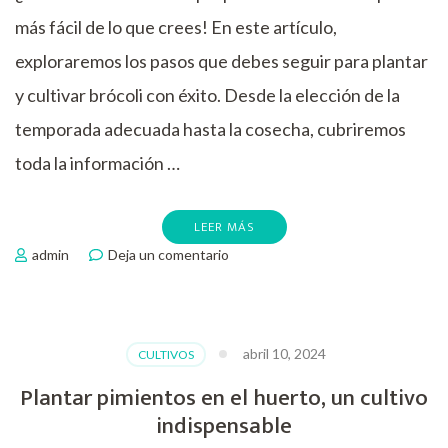
más fácil de lo que crees! En este artículo,
exploraremos los pasos que debes seguir para plantar
y cultivar brócoli con éxito. Desde la elección de la
temporada adecuada hasta la cosecha, cubriremos
toda la información …
LEER MÁS
en
admin
Deja un comentario
Como
plantar
brócoli
abril 10, 2024
CULTIVOS
Plantar pimientos en el huerto, un cultivo
indispensable