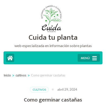
Saltar
al
contenido
(presiona
Cuida tu planta
la
tecla
web especializada en información sobre plantas
Intro)
MENÚ
>
>
Inicio
cultivos
Como germinar castañas
abril 29, 2024
CULTIVOS
Como germinar castañas