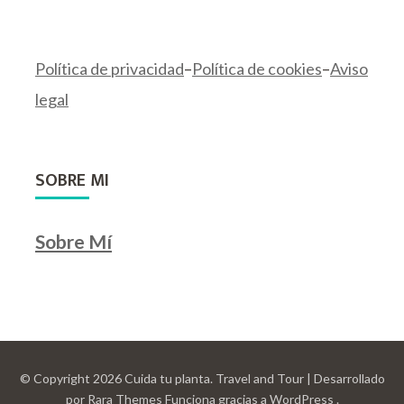
Política de privacidad
–
Política de cookies
–
Aviso
legal
SOBRE MI
Sobre Mí
© Copyright 2026
Cuida tu planta
.
Travel and Tour | Desarrollado
por
Rara Themes
Funciona gracias a
WordPress
.