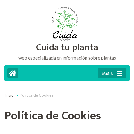
Saltar
al
contenido
(presiona
Cuida tu planta
la
tecla
web especializada en información sobre plantas
Intro)
MENÚ
>
Inicio
Política de Cookies
Política de Cookies