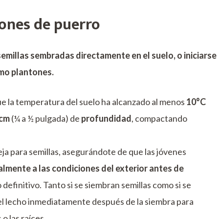
tones de puerro
semillas sembradas directamente en el suelo, o iniciarse
omo plantones.
e la temperatura del suelo ha alcanzado al menos
10°C
 cm
(¼ a ½ pulgada) de
profundidad
, compactando
ja para semillas, asegurándote de que las jóvenes
lmente a las condiciones del exterior antes de
 definitivo. Tanto si se siembran semillas como si se
 el lecho inmediatamente después de la siembra para
 o las raíces.