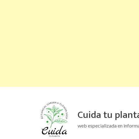
Saltar
al
Cuida tu plant
contenido
(presiona
web especializada en inform
la