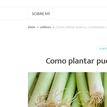
tecla
Intro)
SOBRE MÍ
>
>
Inicio
cultivos
Como plantar puerros, crecimiento 
CULT
Como plantar pue