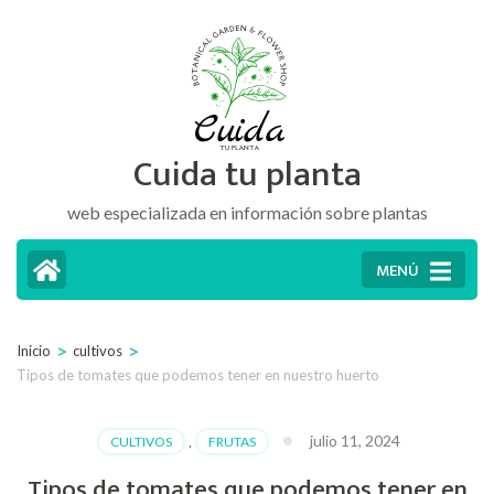
Saltar
al
contenido
(presiona
Cuida tu planta
la
tecla
web especializada en información sobre plantas
Intro)
MENÚ
>
>
Inicio
cultivos
Tipos de tomates que podemos tener en nuestro huerto
julio 11, 2024
CULTIVOS
,
FRUTAS
Tipos de tomates que podemos tener en