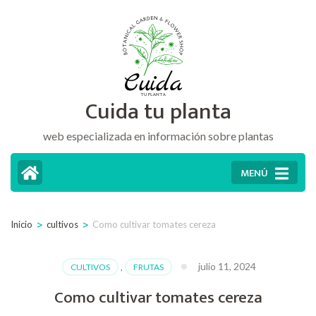
Saltar
al
contenido
(presiona
Cuida tu planta
la
tecla
web especializada en información sobre plantas
Intro)
MENÚ
>
>
Inicio
cultivos
Como cultivar tomates cereza
julio 11, 2024
CULTIVOS
,
FRUTAS
Como cultivar tomates cereza