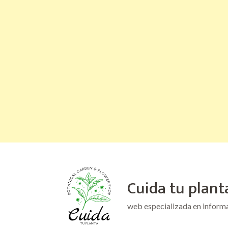
Saltar
al
Cuida tu plant
contenido
(presiona
web especializada en inform
la