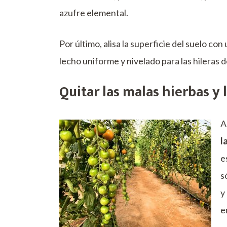
azufre elemental.
Por último, alisa la superficie del suelo con 
lecho uniforme y nivelado para las hileras 
Quitar las malas hierbas y
A
l
e
s
y
e