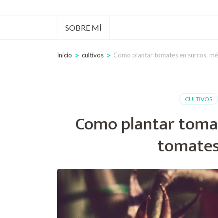
tecla
Intro)
SOBRE MÍ
>
>
Inicio
cultivos
Como plantar tomates en surcos, mé
CULTIVOS
Como plantar tomat
tomates