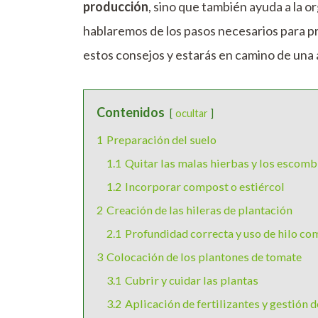
producción
, sino que también ayuda a la o
hablaremos de los pasos necesarios para prep
estos consejos y estarás en camino de un
Contenidos
ocultar
1
Preparación del suelo
1.1
Quitar las malas hierbas y los escom
1.2
Incorporar compost o estiércol
2
Creación de las hileras de plantación
2.1
Profundidad correcta y uso de hilo co
3
Colocación de los plantones de tomate
3.1
Cubrir y cuidar las plantas
3.2
Aplicación de fertilizantes y gestión d