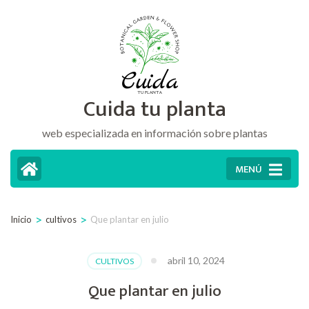
Saltar
al
contenido
(presiona
Cuida tu planta
la
tecla
web especializada en información sobre plantas
Intro)
MENÚ
>
>
Inicio
cultivos
Que plantar en julio
abril 10, 2024
CULTIVOS
Que plantar en julio