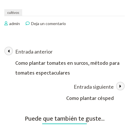
cultivos
en
admin
Deja un comentario
Que
plantar
en
julio
Entrada anterior
Navegación
Como plantar tomates en surcos, método para
de
tomates espectaculares
las
Entrada siguiente
entradas
Como plantar césped
Puede que también te guste...