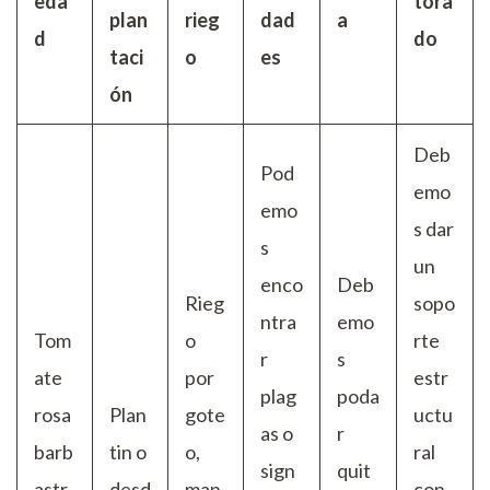
eda
tora
plan
rieg
dad
a
d
do
taci
o
es
ón
Deb
Pod
emo
emo
s dar
s
un
enco
Deb
Rieg
sopo
ntra
emo
Tom
o
rte
r
s
ate
por
estr
plag
poda
rosa
Plan
gote
uctu
as o
r
barb
tin o
o,
ral
sign
quit
astr
desd
man
con