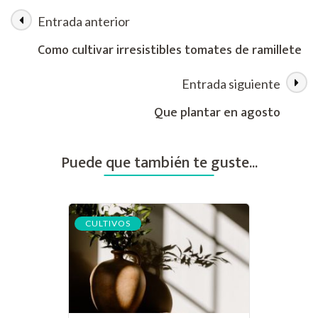
rosa,
Entrada anterior
Navegación
consigue
un
Como cultivar irresistibles tomates de ramillete
increíble
de
tamaño
Entrada siguiente
y
las
sabor
Que plantar en agosto
entradas
Puede que también te guste...
CULTIVOS