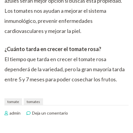
azules serán mejor opción si buscas esta propiedad.
Los tomates nos ayudan a mejorar el sistema
inmunológico, prevenir enfermedades
cardiovasculares y mejorar la piel.
¿Cuánto tarda en crecer el tomate rosa?
El tiempo que tarda en crecer el tomate rosa
dependerá de la variedad, pero la gran mayoría tarda
entre 5 y 7 meses para poder cosechar los frutos.
tomate
tomates
en
admin
Deja un comentario
Cultivo
del
tomate