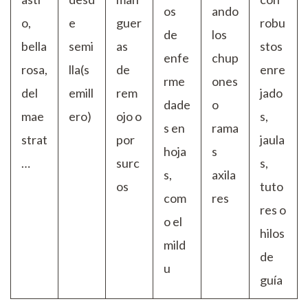
os
ando
o,
e
guer
robu
de
los
bella
semi
as
stos
enfe
chup
rosa,
lla(s
de
enre
rme
ones
del
emill
rem
jado
dade
o
mae
ero)
ojo o
s,
s en
rama
strat
por
jaula
hoja
s
…
surc
s,
s,
axila
os
tuto
com
res
res o
o el
hilos
mild
de
u
guía