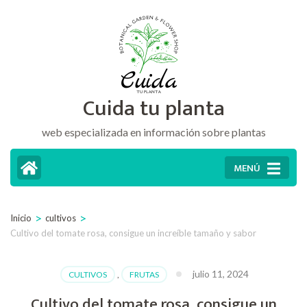
Saltar
al
contenido
(presiona
Cuida tu planta
la
tecla
web especializada en información sobre plantas
Intro)
MENÚ
>
>
Inicio
cultivos
Cultivo del tomate rosa, consigue un increíble tamaño y sabor
julio 11, 2024
CULTIVOS
,
FRUTAS
Cultivo del tomate rosa, consigue un