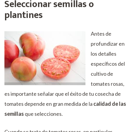
Seleccionar semillas o
tomate
en
plantines
corazón
mac
de
Antes de
buey
profundizar en
los detalles
específicos del
cultivo de
tomates rosas,
es importante señalar que el éxito de tu cosecha de
tomates depende en gran medida de la
calidad de las
semillas
que selecciones.
Cuando se trata de tomates rosas, en particular,