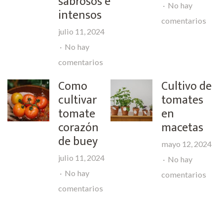
sabrosos e
No hay
intensos
en
comentarios
julio 11, 2024
Co
No hay
cult
en
comentarios
tom
Como
Como
Cultivo de
per
cultivar
cultivar
tomates
amar
los
tomate
en
corazón
tomates
macetas
de buey
azules
mayo 12, 2024
más
julio 11, 2024
No hay
sabrosos
No hay
en
comentarios
e
en
comentarios
Cult
intensos
Como
de
cultivar
tom