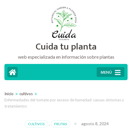
Saltar
al
contenido
(presiona
Cuida tu planta
la
tecla
web especializada en información sobre plantas
Intro)
MENÚ
>
>
Inicio
cultivos
Enfermedades del tomate por exceso de humedad: causas síntomas y
tratamientos
agosto 8, 2024
CULTIVOS
,
FRUTAS