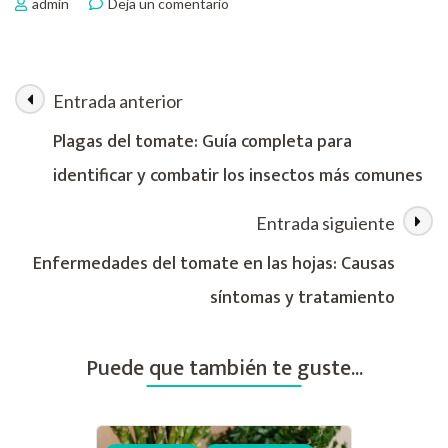
en
admin
Deja un comentario
Enfermedades
del
tomate
por
Entrada anterior
Navegación
exceso
de
Plagas del tomate: Guía completa para
humedad:
de
identificar y combatir los insectos más comunes
causas
síntomas
las
y
Entrada siguiente
tratamientos
entradas
Enfermedades del tomate en las hojas: Causas
síntomas y tratamiento
Puede que también te guste...