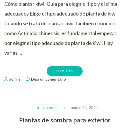
Cómo plantar kiwi: Guía para elegir el tipo y el clima
adecuados Elige el tipo adecuado de planta de kiwi
Cuando se trata de plantar kiwi, también conocido
como Actinidia chinensis, es fundamental empezar
por elegir el tipo adecuado de planta de kiwi. Hay
varias …
LEER MÁS
en
admin
Deja un comentario
Como
plantar
kiwi
marzo 24, 2024
DE EXTERIOR
Plantas de sombra para exterior