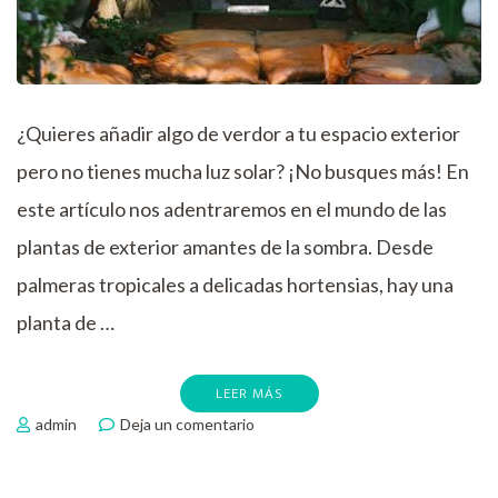
¿Quieres añadir algo de verdor a tu espacio exterior
pero no tienes mucha luz solar? ¡No busques más! En
este artículo nos adentraremos en el mundo de las
plantas de exterior amantes de la sombra. Desde
palmeras tropicales a delicadas hortensias, hay una
planta de …
LEER MÁS
en
admin
Deja un comentario
Plantas
de
sombra