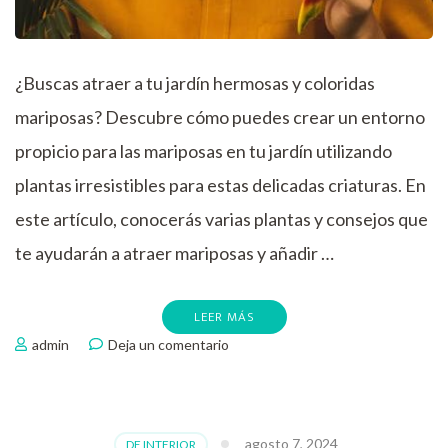
¿Buscas atraer a tu jardín hermosas y coloridas
mariposas? Descubre cómo puedes crear un entorno
propicio para las mariposas en tu jardín utilizando
plantas irresistibles para estas delicadas criaturas. En
este artículo, conocerás varias plantas y consejos que
te ayudarán a atraer mariposas y añadir …
LEER MÁS
en
admin
Deja un comentario
Plantas
que
atraen
a
agosto 7, 2024
DE INTERIOR