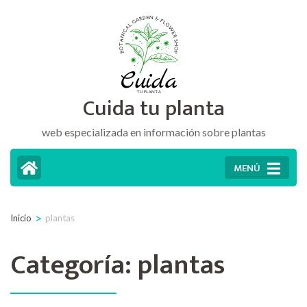
Saltar
al
contenido
(presiona
Cuida tu planta
la
tecla
web especializada en información sobre plantas
Intro)
MENÚ
>
Inicio
plantas
Categoría:
plantas