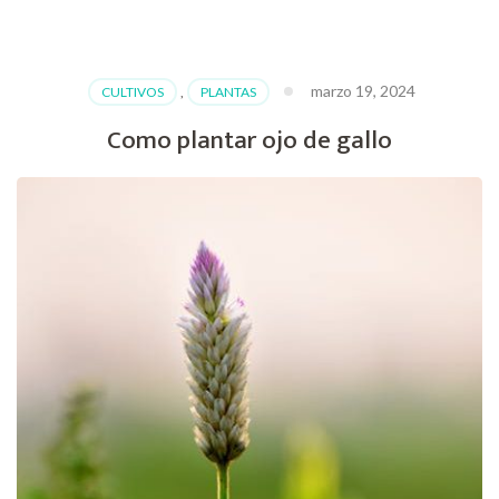
Como
plantar
pimientos
de
marzo 19, 2024
CULTIVOS
,
PLANTAS
padrón
Como plantar ojo de gallo