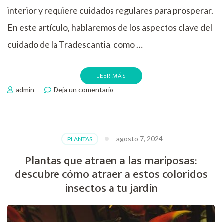
interior y requiere cuidados regulares para prosperar.
En este artículo, hablaremos de los aspectos clave del
cuidado de la Tradescantia, como …
LEER MÁS
en
admin
Deja un comentario
Cuidados
de
la
planta
agosto 7, 2024
PLANTAS
Tradescantia
Plantas que atraen a las mariposas:
descubre cómo atraer a estos coloridos
insectos a tu jardín