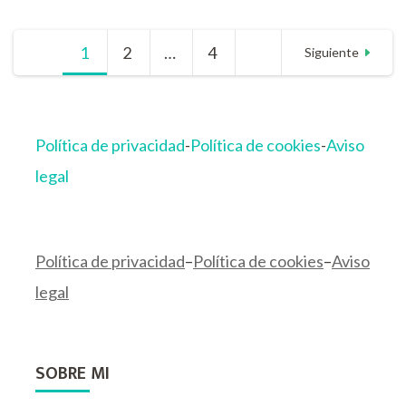
un
rosal
Paginación
1
Página
2
Página
…
4
Página
Siguiente
de
entradas
Política de privacidad
-
Política de cookies
-
Aviso
legal
Política de privacidad
–
Política de cookies
–
Aviso
legal
SOBRE MI