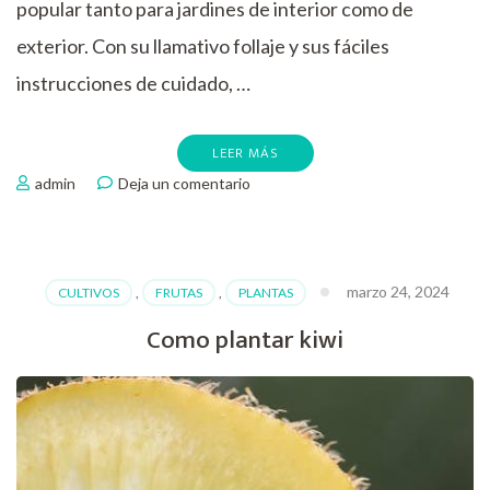
popular tanto para jardines de interior como de
exterior. Con su llamativo follaje y sus fáciles
instrucciones de cuidado, …
LEER MÁS
en
admin
Deja un comentario
Cuidados
necesarios
para
unos
marzo 24, 2024
CULTIVOS
,
FRUTAS
,
PLANTAS
coleos
impresionantes
Como plantar kiwi