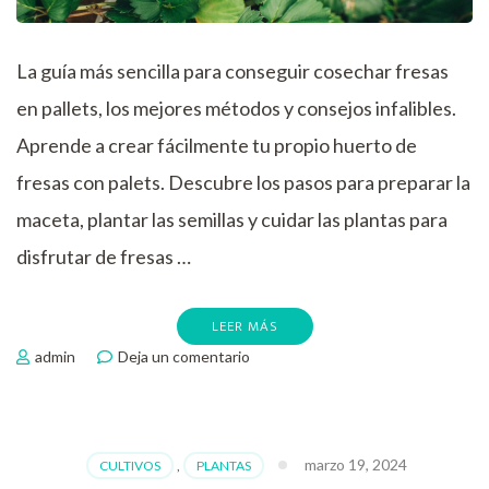
La guía más sencilla para conseguir cosechar fresas
en pallets, los mejores métodos y consejos infalibles.
Aprende a crear fácilmente tu propio huerto de
fresas con palets. Descubre los pasos para preparar la
maceta, plantar las semillas y cuidar las plantas para
disfrutar de fresas …
LEER MÁS
en
admin
Deja un comentario
Como
plantar
fresas
en
marzo 19, 2024
CULTIVOS
,
PLANTAS
pallets