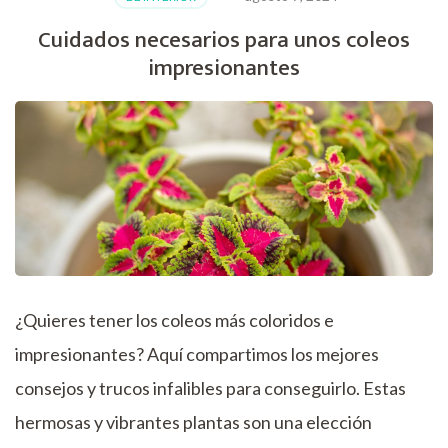
las
mariposas:
Cuidados necesarios para unos coleos
descubre
impresionantes
cómo
atraer
a
estos
coloridos
insectos
a
tu
jardín
¿Quieres tener los coleos más coloridos e
impresionantes? Aquí compartimos los mejores
consejos y trucos infalibles para conseguirlo. Estas
hermosas y vibrantes plantas son una elección