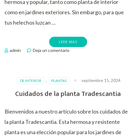
hermosa y popular, tanto como planta de interior
como en jardines exteriores. Sin embargo, para que
tus helechos luzcan …
LEER MÁS
en
admin
Deja un comentario
Cuidados
y
consejos
para
septiembre 15, 2024
DE INTERIOR
,
PLANTAS
los
mejores
Cuidados de la planta Tradescantia
helechos
Bienvenidos a nuestro artículo sobre los cuidados de
la planta Tradescantia. Esta hermosa y resistente
planta es una elección popular para los jardines de