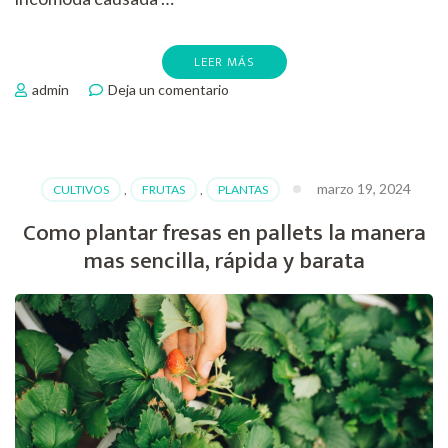
LEER MÁS
en
admin
Deja un comentario
Como
plantar
ojo
de
marzo 19, 2024
CULTIVOS
,
FRUTAS
,
PLANTAS
gallo
Como plantar fresas en pallets la manera
mas sencilla, rápida y barata