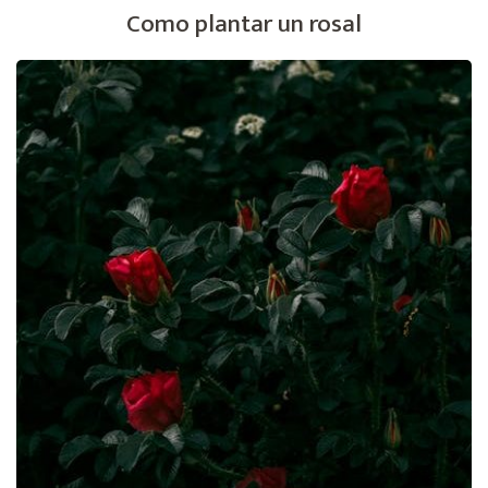
la
Como plantar un rosal
manera
mas
sencilla,
rápida
y
barata