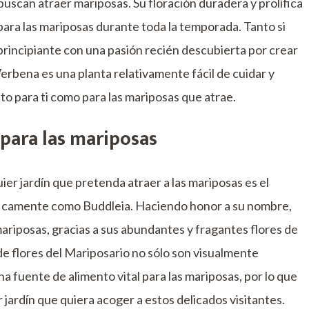
 buscan atraer mariposas. Su floración duradera y prolífica
ara las mariposas durante toda la temporada. Tanto si
rincipiante con una pasión recién descubierta por crear
Verbena es una planta relativamente fácil de cuidar y
to para ti como para las mariposas que atrae.
e para las mariposas
r jardín que pretenda atraer a las mariposas es el
íficamente como Buddleia. Haciendo honor a su nombre,
mariposas, gracias a sus abundantes y fragantes flores de
 de flores del Mariposario no sólo son visualmente
a fuente de alimento vital para las mariposas, por lo que
jardín que quiera acoger a estos delicados visitantes.