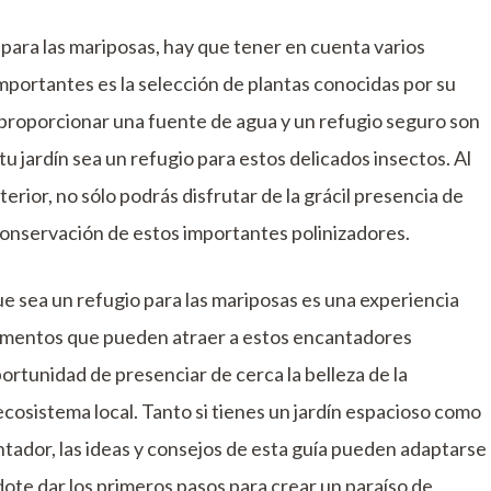
 para las mariposas, hay que tener en cuenta varios
mportantes es la selección de plantas conocidas por su
proporcionar una fuente de agua y un refugio seguro son
u jardín sea un refugio para estos delicados insectos. Al
erior, no sólo podrás disfrutar de la grácil presencia de
 conservación de estos importantes polinizadores.
ue sea un refugio para las mariposas es una experiencia
 elementos que pueden atraer a estos encantadores
portunidad de presenciar de cerca la belleza de la
 ecosistema local. Tanto si tienes un jardín espacioso como
tador, las ideas y consejos de esta guía pueden adaptarse
dote dar los primeros pasos para crear un paraíso de