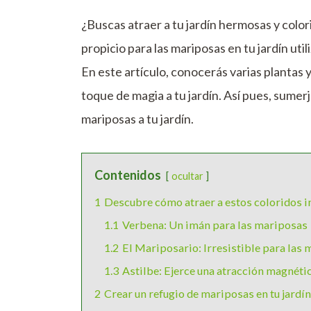
¿Buscas atraer a tu jardín hermosas y col
propicio para las mariposas en tu jardín util
En este artículo, conocerás varias plantas 
toque de magia a tu jardín. Así pues, sume
mariposas a tu jardín.
Contenidos
ocultar
1
Descubre cómo atraer a estos coloridos in
1.1
Verbena: Un imán para las mariposas
1.2
El Mariposario: Irresistible para las
1.3
Astilbe: Ejerce una atracción magnéti
2
Crear un refugio de mariposas en tu jardín