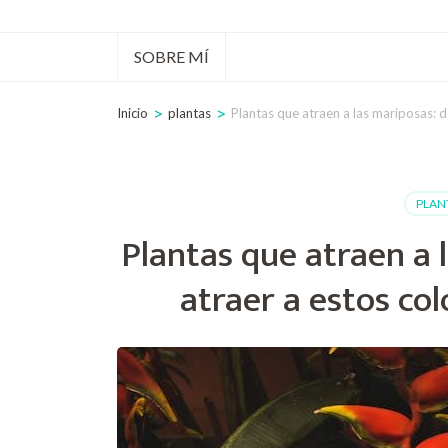
tecla
Intro)
SOBRE MÍ
>
>
Inicio
plantas
Plantas que atraen a las mariposas: d
PLAN
Plantas que atraen a
atraer a estos col