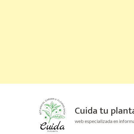
Saltar
al
Cuida tu plant
contenido
(presiona
web especializada en inform
la