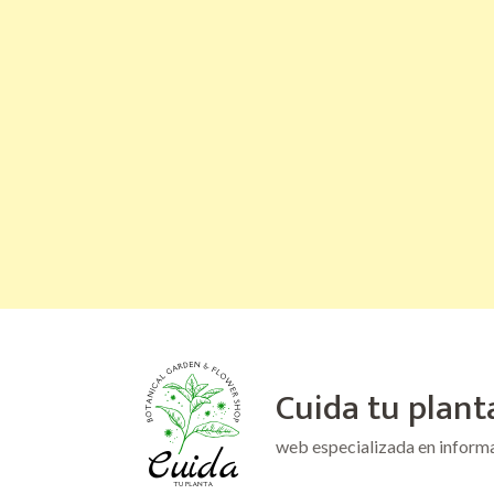
Saltar
al
Cuida tu plant
contenido
(presiona
web especializada en inform
la