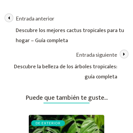
tropicales
de
hoja
Entrada anterior
Navegación
grande
para
Descubre los mejores cactus tropicales para tu
exterior:
de
hogar – Guía completa
guía
de
las
cuidados
Entrada siguiente
y
variedades
entradas
Descubre la belleza de los árboles tropicales:
guía completa
Puede que también te guste...
DE EXTERIOR