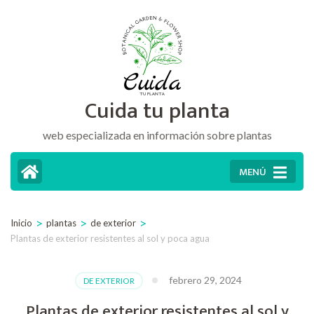
Saltar
al
contenido
(presiona
Cuida tu planta
la
tecla
web especializada en información sobre plantas
Intro)
MENÚ
>
>
>
Inicio
plantas
de exterior
Plantas de exterior resistentes al sol y poca agua
febrero 29, 2024
DE EXTERIOR
Plantas de exterior resistentes al sol y