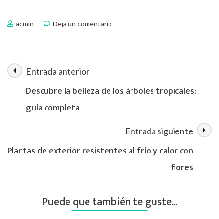
en
admin
Deja un comentario
Plantas
de
exterior
resistentes
Entrada anterior
Navegación
al
sol
Descubre la belleza de los árboles tropicales:
y
de
guía completa
poca
agua
las
Entrada siguiente
entradas
Plantas de exterior resistentes al frío y calor con
flores
Puede que también te guste...