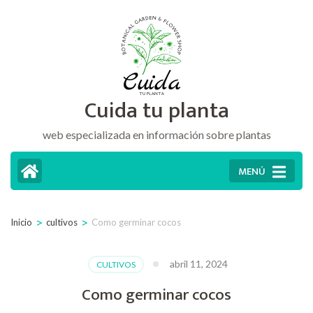
Saltar
al
contenido
(presiona
Cuida tu planta
la
tecla
web especializada en información sobre plantas
Intro)
MENÚ
>
>
Inicio
cultivos
Como germinar cocos
abril 11, 2024
CULTIVOS
Como germinar cocos