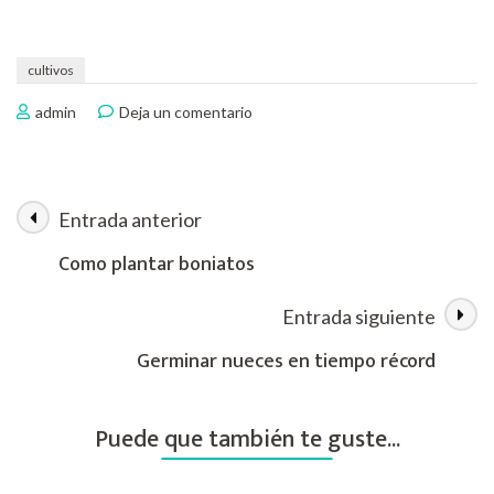
cultivos
en
admin
Deja un comentario
Como
germinar
cocos
Entrada anterior
Navegación
Como plantar boniatos
de
Entrada siguiente
las
Germinar nueces en tiempo récord
entradas
Puede que también te guste...