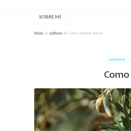
tecla
Intro)
SOBRE MÍ
>
>
Inicio
cultivos
Como plantar olivos
CULTIVOS
,
Como 