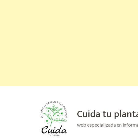
Saltar
al
Cuida tu plant
contenido
(presiona
web especializada en inform
la