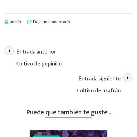
en
admin
Deja un comentario
Cultivos
de
remolacha
Entrada anterior
Navegación
Cultivo de pepinillo
de
Entrada siguiente
las
Cultivo de azafrán
entradas
Puede que también te guste...