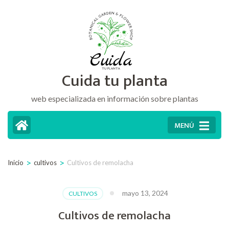
Saltar
al
contenido
(presiona
Cuida tu planta
la
tecla
web especializada en información sobre plantas
Intro)
MENÚ
>
>
Inicio
cultivos
Cultivos de remolacha
mayo 13, 2024
CULTIVOS
Cultivos de remolacha