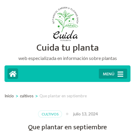
Saltar
al
contenido
(presiona
Cuida tu planta
la
tecla
web especializada en información sobre plantas
Intro)
MENÚ
>
>
Inicio
cultivos
Que plantar en septiembre
julio 13, 2024
CULTIVOS
Que plantar en septiembre