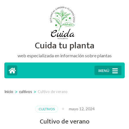
Saltar
al
contenido
(presiona
Cuida tu planta
la
tecla
web especializada en información sobre plantas
Intro)
MENÚ
>
>
Inicio
cultivos
Cultivo de verano
mayo 12, 2024
CULTIVOS
Cultivo de verano