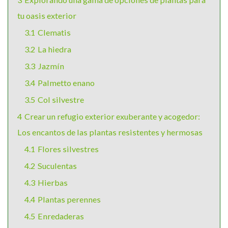
tu oasis exterior
3.1
Clematis
3.2
La hiedra
3.3
Jazmín
3.4
Palmetto enano
3.5
Col silvestre
4
Crear un refugio exterior exuberante y acogedor:
Los encantos de las plantas resistentes y hermosas
4.1
Flores silvestres
4.2
Suculentas
4.3
Hierbas
4.4
Plantas perennes
4.5
Enredaderas