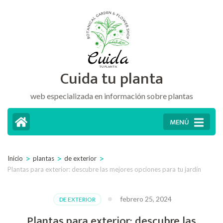
Saltar
al
contenido
(presiona
Cuida tu planta
la
tecla
web especializada en información sobre plantas
Intro)
MENÚ
>
>
>
Inicio
plantas
de exterior
Plantas para exterior: descubre las mejores opciones para tu jardín
febrero 25, 2024
DE EXTERIOR
Plantas para exterior: descubre las