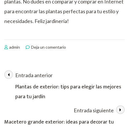
plantas. No dudes en comparar y comprar en Internet
para encontrar las plantas perfectas para tu estilo y
necesidades. Feliz jardinería!
en
admin
Deja un comentario
Plantas
para
exterior:
descubre
Entrada anterior
Navegación
las
mejores
Plantas de exterior: tips para elegir las mejores
opciones
de
para tu jardín
para
tu
las
jardín
Entrada siguiente
entradas
Macetero grande exterior: ideas para decorar tu