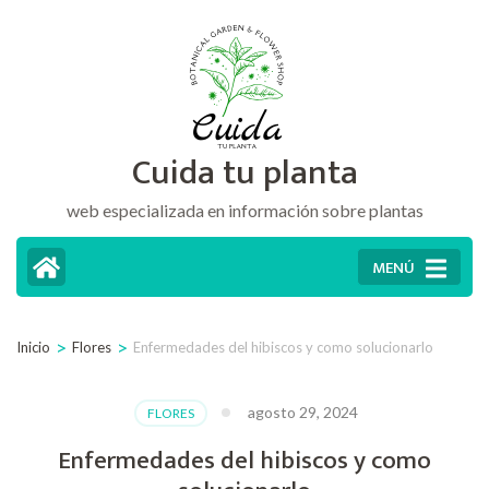
Saltar
al
contenido
(presiona
Cuida tu planta
la
tecla
web especializada en información sobre plantas
Intro)
MENÚ
>
>
Inicio
Flores
Enfermedades del hibiscos y como solucionarlo
agosto 29, 2024
FLORES
Enfermedades del hibiscos y como