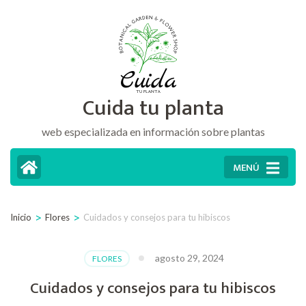
Saltar
al
contenido
(presiona
Cuida tu planta
la
tecla
web especializada en información sobre plantas
Intro)
MENÚ
>
>
Inicio
Flores
Cuidados y consejos para tu hibiscos
agosto 29, 2024
FLORES
Cuidados y consejos para tu hibiscos