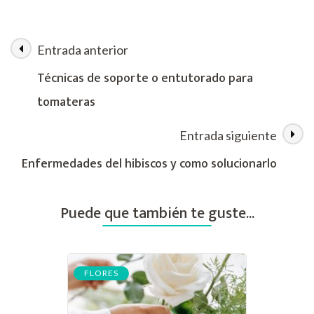
y
consejos
para
Entrada anterior
Navegación
tu
hibiscos
Técnicas de soporte o entutorado para
de
tomateras
las
Entrada siguiente
entradas
Enfermedades del hibiscos y como solucionarlo
Puede que también te guste...
FLORES