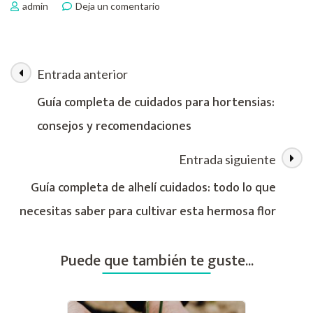
en
admin
Deja un comentario
Guía
completa
para
el
Entrada anterior
Navegación
cuidado
de
Guía completa de cuidados para hortensias:
los
de
consejos y recomendaciones
agapantos:
consejos
las
y
Entrada siguiente
recomendaciones
entradas
Guía completa de alhelí cuidados: todo lo que
necesitas saber para cultivar esta hermosa flor
Puede que también te guste...