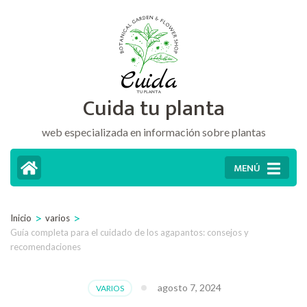
Saltar
al
contenido
(presiona
Cuida tu planta
la
tecla
web especializada en información sobre plantas
Intro)
MENÚ
>
>
Inicio
varios
Guía completa para el cuidado de los agapantos: consejos y
recomendaciones
agosto 7, 2024
VARIOS