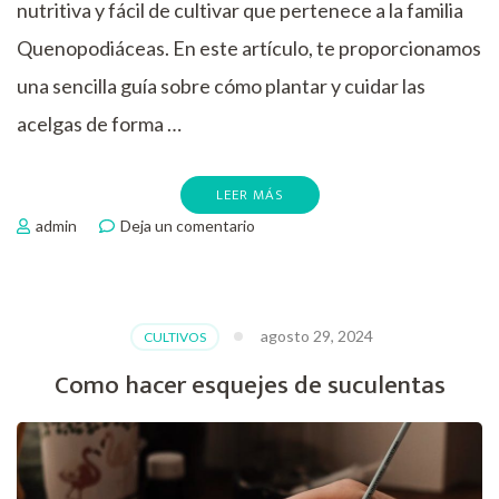
nutritiva y fácil de cultivar que pertenece a la familia
Quenopodiáceas. En este artículo, te proporcionamos
una sencilla guía sobre cómo plantar y cuidar las
acelgas de forma …
LEER MÁS
en
admin
Deja un comentario
Como
cultivar
acelgas
agosto 29, 2024
CULTIVOS
Como hacer esquejes de suculentas