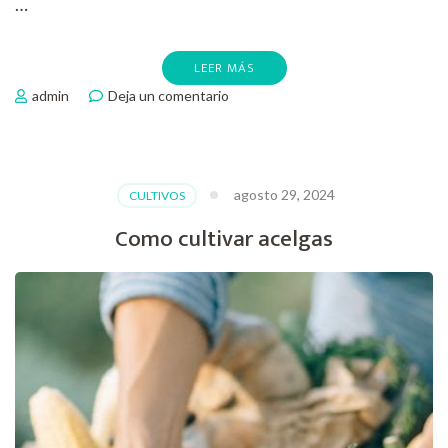
…
LEER MÁS
en
admin
Deja un comentario
Como
plantar
perejil
agosto 29, 2024
CULTIVOS
Como cultivar acelgas