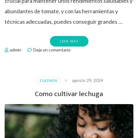
crucial para mantener unos rendimientos saludables y
abundantes de tomate, y con las herramientas y
técnicas adecuadas, puedes conseguir grandes …
LEER MÁS
en
admin
Deja un comentario
Como
podar
las
tomateras
agosto 29, 2024
CULTIVOS
Como cultivar lechuga