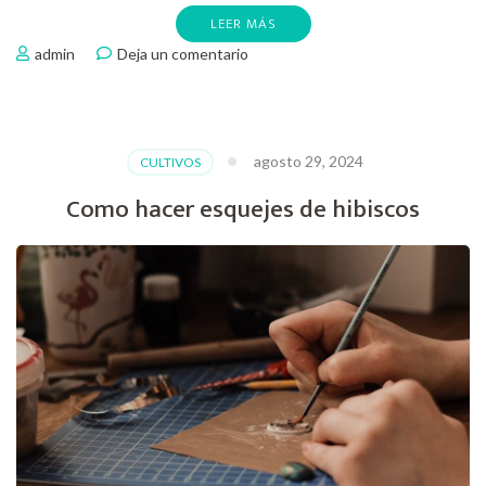
LEER MÁS
en
admin
Deja un comentario
Como
hacer
esquejes
de
agosto 29, 2024
CULTIVOS
suculentas
Como hacer esquejes de hibiscos