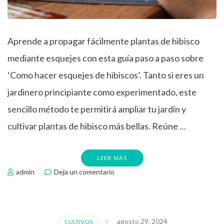
Aprende a propagar fácilmente plantas de hibisco
mediante esquejes con esta guía paso a paso sobre
‘Como hacer esquejes de hibiscos’. Tanto si eres un
jardinero principiante como experimentado, este
sencillo método te permitirá ampliar tu jardín y
cultivar plantas de hibisco más bellas. Reúne …
LEER MÁS
en
admin
Deja un comentario
Como
hacer
esquejes
de
agosto 29, 2024
CULTIVOS
hibiscos