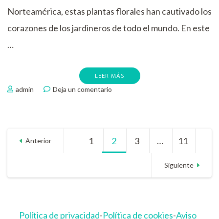
Norteamérica, estas plantas florales han cautivado los
corazones de los jardineros de todo el mundo. En este
…
LEER MÁS
en
admin
Deja un comentario
Tipos
de
hibiscos
Paginación
1
Página
2
Página
3
Página
…
11
Página
Anterior
de
Siguiente
entradas
Política de privacidad
-
Política de cookies
-
Aviso