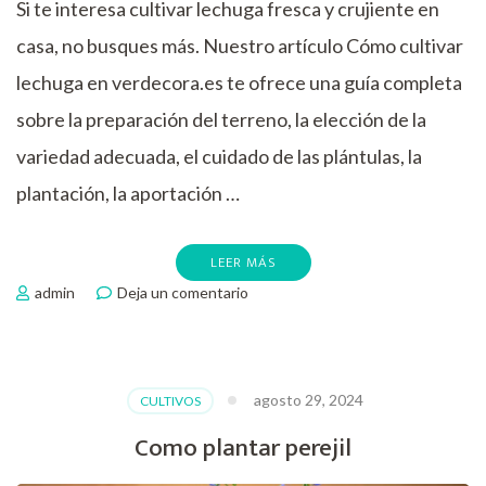
Si te interesa cultivar lechuga fresca y crujiente en
casa, no busques más. Nuestro artículo Cómo cultivar
lechuga en verdecora.es te ofrece una guía completa
sobre la preparación del terreno, la elección de la
variedad adecuada, el cuidado de las plántulas, la
plantación, la aportación …
LEER MÁS
en
admin
Deja un comentario
Como
cultivar
lechuga
agosto 29, 2024
CULTIVOS
Como plantar perejil