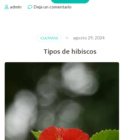
en
admin
Deja un comentario
Cuidados
de
las
suculentas
agosto 29, 2024
CULTIVOS
Tipos de hibiscos